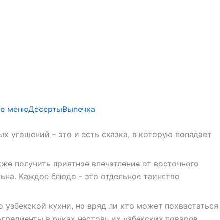
е меню
Десерты
Выпечка
 угощений – это и есть сказка, в которую попадает
кже получить приятное впечатление от восточного
ьна. Каждое блюдо – это отдельное таинство
о узбекской кухни, но вряд ли кто может похвастаться
ингредиенты в руках настоящих узбекских поваров