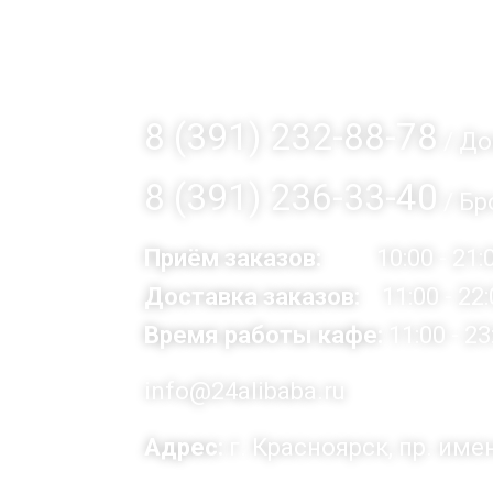
Наш адрес и контак
8 (391) 232-88-78
/ До
8 (391) 236-33-40
/ Бр
Приём заказов:
10:00 - 21:
Доставка заказов:
11:00 - 22:
Время работы кафе:
11:00 - 23
info@24alibaba.ru
Адрес:
г. Красноярск, пр. име
Доставка осуществляется при за