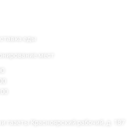
ты
ставка еды
онирование мест
00
00
:00
ни газеты Красноярский рабочий, д. 187
казе на сумму от
1000 руб