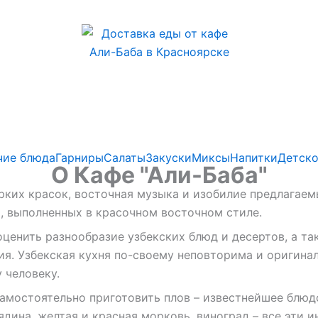
чие блюда
Гарниры
Салаты
Закуски
Миксы
Напитки
Детско
О Кафе "Али-Баба"
их красок, восточная музыка и изобилие предлагаемых
а, выполненных в красочном восточном стиле.
оценить разнообразие узбекских блюд и десертов, а та
я. Узбекская кухня по-своему неповторима и оригинал
 человеку.
самостоятельно приготовить плов – известнейшее блюд
дина, желтая и красная морковь, виноград – все эти 