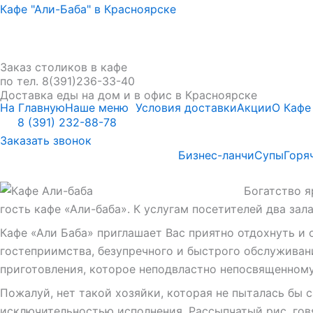
Кафе "Али-Баба" в Красноярске
Заказ столиков в кафе
по тел. 8(391)236-33-40
Доставка еды на дом и в офис в Красноярске
На Главную
Наше меню
Условия доставки
Акции
О Кафе
8 (391) 232-88-78
Заказать звонок
Бизнес-ланчи
Супы
Горя
Богатство ярк
гость кафе «Али-баба». К услугам посетителей два зал
Кафе «Али Баба» приглашает Вас приятно отдохнуть и 
гостеприимства, безупречного и быстрого обслуживани
приготовления, которое неподвластно непосвященному
Пожалуй, нет такой хозяйки, которая не пыталась бы 
исключительностью исполнения. Рассыпчатый рис, говя