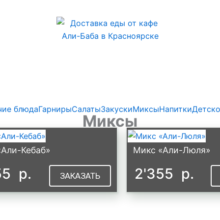
чие блюда
Гарниры
Салаты
Закуски
Миксы
Напитки
Детско
Миксы
«Али-Кебаб»
Микс «Али-Люля»
55
р.
2'355
р.
ЗАКАЗАТЬ