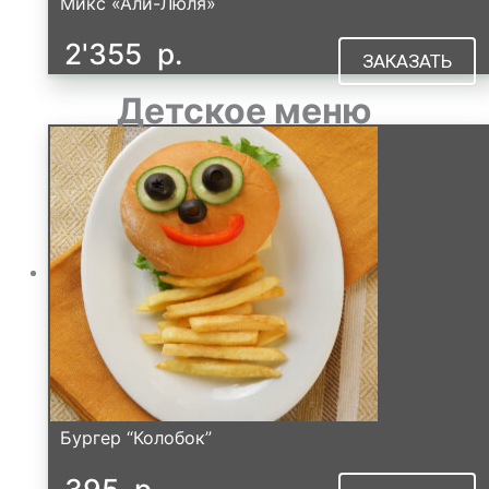
Микс «Али-Люля»
2'355
р.
ЗАКАЗАТЬ
Детское меню
Бургер “Колобок”